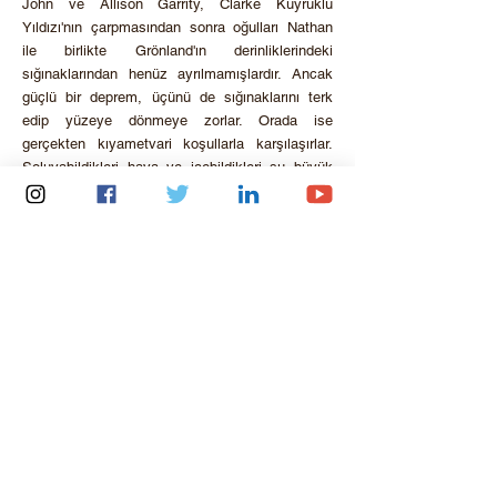
John ve Allison Garrity, Clarke Kuyruklu
Yıldızı'nın çarpmasından sonra oğulları Nathan
ile birlikte Grönland'ın derinliklerindeki
sığınaklarından henüz ayrılmamışlardır. Ancak
güçlü bir deprem, üçünü de sığınaklarını terk
edip yüzeye dönmeye zorlar. Orada ise
gerçekten kıyametvari koşullarla karşılaşırlar.
Soluyabildikleri hava ve içebildikleri su büyük
ölçüde kirlenmiştir, atmosfer deliklerle doludur
ve tehlikeli radyasyonun geçmesine izin verir ve
daha fazla kuyruklu yıldız çarpması tehdidi
henüz sona ermemiştir. İronik bir şekilde,
Dünya'da nispeten korunaklı bir yer daha vardır:
Güney Fransa'daki Clarke çarpma krateri. Oraya
gitmeyi planlayan John, Allison ve Nathan
kendilerini zorlu bir maceranın içerisinde bulur.
<< Sinema
© 2023 Tüm Hakları Saklıdır