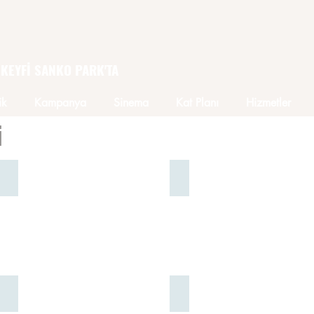
 KEYFİ SANKO PARK'TA
ik
Kampanya
Sinema
Kat Planı
Hizmetler
i
2. Kat
2. Kat
0
850
222
15
00
2. Kat
2. Kat
0
0