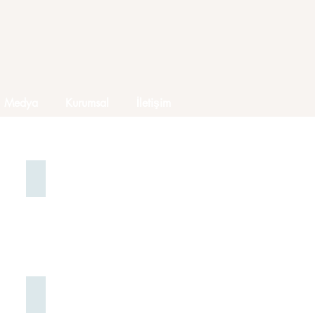
Medya
Kurumsal
İletişim
2. Kat
0
(342)
336
48
56
2. Kat
0