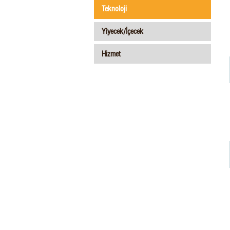
Teknoloji
Yiyecek/İçecek
Hizmet