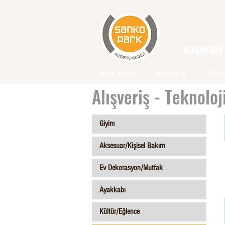
ALIŞVERİŞ
Ana Sayfa
Alışveriş
Etkinl
Alışveriş - Teknoloj
Giyim
Aksesuar/Kişisel Bakım
Ev Dekorasyon/Mutfak
Ayakkabı
Kültür/Eğlence