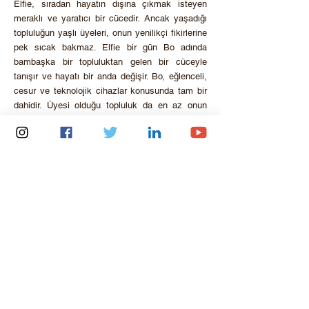
Elfie, sıradan hayatın dışına çıkmak isteyen
meraklı ve yaratıcı bir cücedir. Ancak yaşadığı
topluluğun yaşlı üyeleri, onun yenilikçi fikirlerine
pek sıcak bakmaz. Elfie bir gün Bo adında
bambaşka bir topluluktan gelen bir cüceyle
tanışır ve hayatı bir anda değişir. Bo, eğlenceli,
cesur ve teknolojik cihazlar konusunda tam bir
dahidir. Üyesi olduğu topluluk da en az onun
kadar sıra dışıdır. Bu cüceler, Elfie’nin yapmak
istediği gibi insanlara yardım etmek yerine
tamamen kendi kurallarına göre yaşarlar. İki
farklı dünyanın dostluğu kısa sürede büyük bir
etki yaratır ve yüzyıllardır birbirinden uzak duran
iki cüce topluluğu karşı karşıya getirir. Üstelik
şehrin inatçı polis memuru Lanski ve onun
huysuz kedisi Polipette, cüceleri yakalama
peşindedir!
<< Sinema